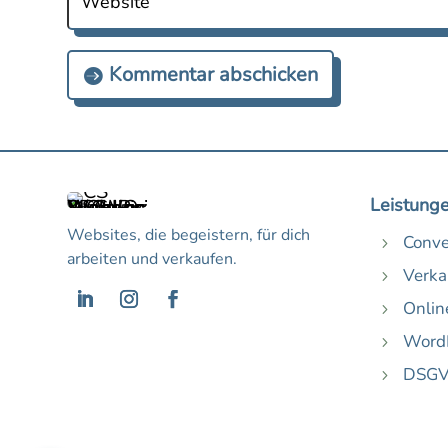
Kommentar abschicken
Leistung
Websites, die begeistern, für dich
Conve
5
arbeiten und verkaufen.
Verka
5
Onlin
5
WordP
5
DSGV
5