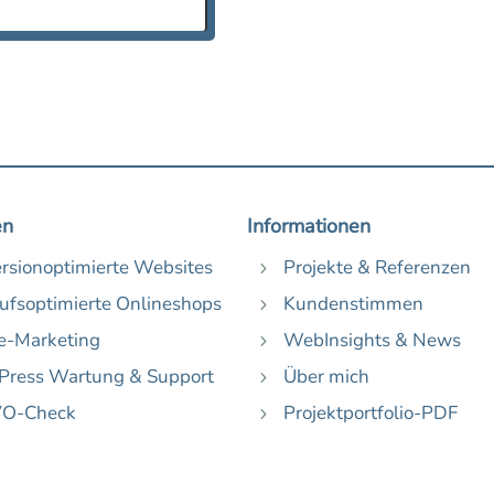
en
Informationen
rsionoptimierte Websites
Projekte & Referenzen
5
ufsoptimierte Onlineshops
Kundenstimmen
5
e-Marketing
WebInsights & News
5
ress Wartung & Support
Über mich
5
O-Check
Projektportfolio-PDF
5