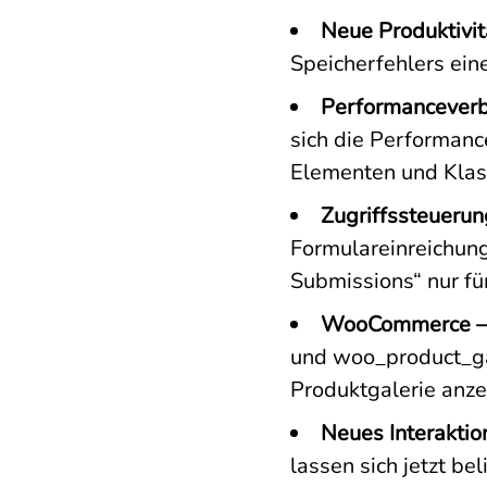
Neue Produktivit
Speicherfehlers ei
Performanceverb
sich die Performanc
Elementen und Klas
Zugriffssteuerun
Formulareinreichung
Submissions“ nur fü
WooCommerce – 
und woo_product_ga
Produktgalerie anzei
Neues Interaktio
lassen sich jetzt b