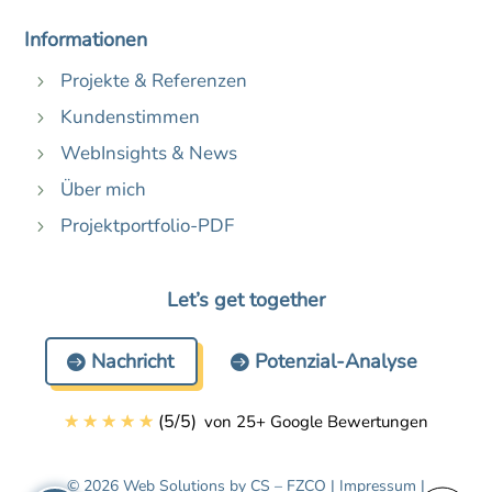
Informationen
Projekte & Referenzen
5
Kundenstimmen
5
WebInsights & News
5
Über mich
5
Projektportfolio-PDF
5
Let’s get together
Nachricht
Potenzial-Analyse
☆
☆
☆
☆
☆
(
5
/
5
)
von 25+ Google Bewertungen
© 2026 Web Solutions by CS – FZCO |
Impressum
|