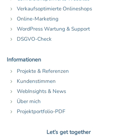
Verkaufsoptimierte Onlineshops
5
Online-Marketing
5
WordPress Wartung & Support
5
DSGVO-Check
5
Informationen
Projekte & Referenzen
5
Kundenstimmen
5
WebInsights & News
5
Über mich
5
Projektportfolio-PDF
5
Let’s get together