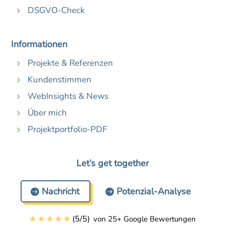
DSGVO-Check
5
Informationen
Projekte & Referenzen
5
Kundenstimmen
5
WebInsights & News
5
Über mich
5
Projektportfolio-PDF
5
Let’s get together
Nachricht
Potenzial-Analyse
☆
☆
☆
☆
☆
(
5
/
5
)
von 25+ Google Bewertungen