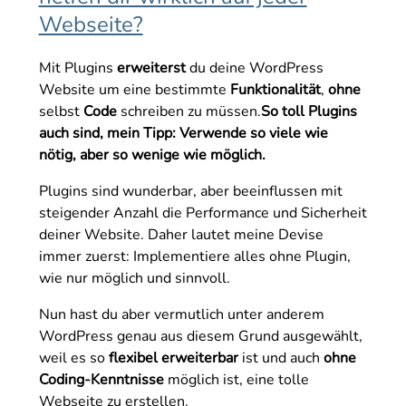
6.2 CookieYes | GDPR Cookie Consent &
Webseite?
Compliance Notice (CCPA Ready)
6.3 Google Fonts Blocker
Mit Plugins
erweiterst
du deine WordPress
7. Sicherheit
Website um eine bestimmte
Funktionalität
,
ohne
selbst
Code
schreiben zu müssen.
So toll Plugins
7.1 WPS Hide Login
auch sind, mein Tipp: Verwende so viele wie
7.2 Limit Logins Attempts Reloaded
nötig, aber so wenige wie möglich.
8. Zuverlässige Spam-Bekämpfung
8.1 WP Armour - Honeypot Anti Spam
Plugins sind wunderbar, aber beeinflussen mit
8.2 Antispam Bee
steigender Anzahl die Performance und Sicherheit
deiner Website. Daher lautet meine Devise
Weitere Teilbeiträge zu Plugins geplant
immer zuerst: Implementiere alles ohne Plugin,
Fazit
wie nur möglich und sinnvoll.
Nun hast du aber vermutlich unter anderem
WordPress genau aus diesem Grund ausgewählt,
weil es so
flexibel erweiterbar
ist und auch
ohne
Coding-Kenntnisse
möglich ist, eine tolle
Webseite zu erstellen.