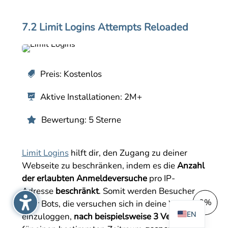
7.2 Limit Logins Attempts Reloaded
Preis: Kostenlos

Aktive Installationen: 2M+

Bewertung: 5 Sterne

Limit Logins
hilft dir, den Zugang zu deiner
Webseite zu beschränken, indem es die
Anzahl
der erlaubten Anmeldeversuche
pro IP-
Adresse
beschränkt
. Somit werden Besucher
0%
oder Bots, die versuchen sich in deine Website
EN
einzuloggen,
nach beispielsweise 3 Versuchen