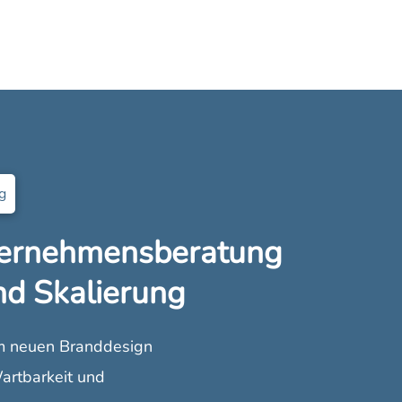
g
ernehmensberatung
nd Skalierung
im neuen Branddesign
artbarkeit und