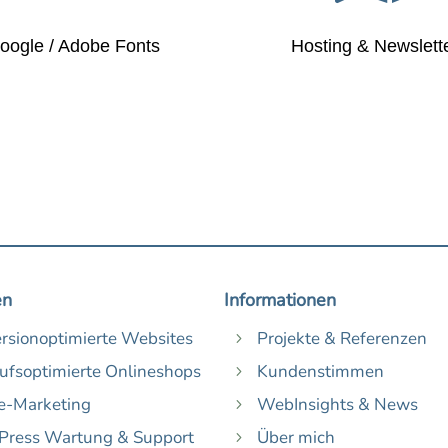
oogle / Adobe Fonts
Hosting & Newslett
en
Informationen
rsionoptimierte Websites
Projekte & Referenzen
5
ufsoptimierte Onlineshops
Kundenstimmen
5
e-Marketing
WebInsights & News
5
ress Wartung & Support
Über mich
5