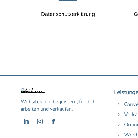
Datenschutzerklärung
G
Leistung
Websites, die begeistern, für dich
Conve
5
arbeiten und verkaufen.
Verka
5
Onlin
5
WordP
5